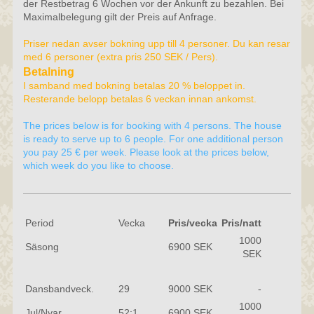
der Restbetrag 6 Wochen vor der Ankunft zu bezahlen. Bei
Maximalbelegung gilt der Preis auf Anfrage.
Priser nedan avser bokning upp till 4 personer. Du kan resar
med 6 personer (extra pris 250 SEK / Pers).
Betalning
I samband med bokning betalas 20 % beloppet in.
Resterande belopp betalas 6 veckan innan ankomst.
The prices below is for booking with 4 persons. The house
is ready to serve up to 6 people. For one additional person
you pay 25 € per week. Please look at the prices below,
which week do you like to choose.
Period
Vecka
Pris/vecka
Pris/natt
1000
Säsong
6900 SEK
SEK
Dansbandveck.
29
9000 SEK
-
1000
Jul/Nyar
52;1
6900 SEK