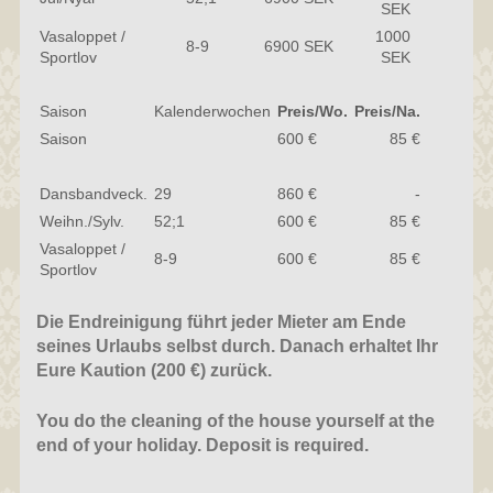
SEK
Vasaloppet /
1000
8-9
6900 SEK
Sportlov
SEK
Saison
Kalenderwochen
Preis/Wo.
Preis/Na.
Saison
600 €
85 €
Dansbandveck.
29
860 €
-
Weihn./Sylv.
52;1
600 €
85 €
Vasaloppet /
8-9
600 €
85 €
Sportlov
Die Endreinigung führt jeder Mieter am Ende
seines Urlaubs selbst durch. Danach erhaltet Ihr
Eure Kaution (200 €) zurück.
You do the cleaning of the house yourself at the
end of your holiday. Deposit is required.